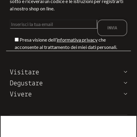
sotto e riceverai un codice e le istruzioni per registrarti
al nostro shop on line.
Presa visione dell’
informativa privacy
che
TRA LA VIA
COSA FARE A
acconsente al trattamento dei miei dati personali.
FRANCIGENA E IL
MONTEPULCIA
MARE: 4
IN ESTATE:
PERCORSI DI
EVENTI,
LEGGI DI PIÙ
LEGGI DI PIÙ
Visitare
TREKKING IN
DEGUSTAZIONI
TOSCANA
ED ESPERIENZ
Degustare
IN VIGNA
Vivere
Note di Vino
Chi siamo
Contatti