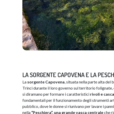
LA SORGENTE CAPOVENA E LA PESCH
La
sorgente
Capovena
, situata nella parte alta del
Trinci durante il loro governo sul territorio folignate, 
si diramano per formare i caratteristici
rivoli
e
casca
fondamentali per il funzionamento degli strumenti arti
pubblico, dove le donne si riunivano per lavare i pann
nella
“
Peschiera
“,
una
grande
vasca
centrale
che ri