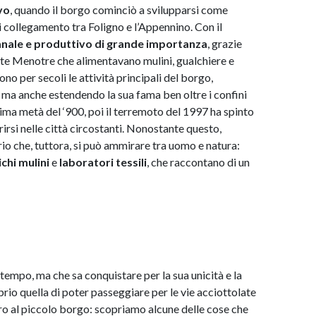
vo
, quando il borgo cominciò a svilupparsi come
i collegamento tra Foligno e l’Appennino. Con il
anale
e
produttivo
di
grande
importanza
, grazie
nte Menotre che alimentavano mulini, gualchiere e
ono per secoli le attività principali del borgo,
ma anche estendendo la sua fama ben oltre i confini
rima metà del ‘900, poi il terremoto del 1997 ha spinto
rirsi nelle città circostanti. Nonostante questo,
ibrio che, tuttora, si può ammirare tra uomo e natura:
ichi
mulini
e
laboratori
tessili
, che raccontano di un
e tempo, ma che sa conquistare per la sua unicità e la
oprio quella di poter passeggiare per le vie acciottolate
tro al piccolo borgo: scopriamo alcune delle cose che