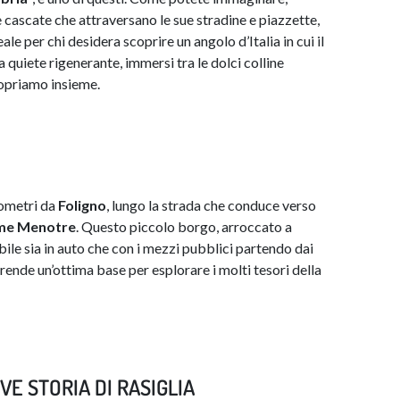
i e cascate che attraversano le sue stradine e piazzette,
le per chi desidera scoprire un angolo d’Italia in cui il
 quiete rigenerante, immersi tra le dolci colline
copriamo insieme.
lometri da
Foligno
, lungo la strada che conduce verso
me
Menotre
. Questo piccolo borgo, arroccato a
bile sia in auto che con i mezzi pubblici partendo dai
 rende un’ottima base per esplorare i molti tesori della
E STORIA DI RASIGLIA