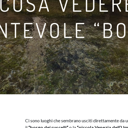
 COSA VEDER
NTEVOLE “BO
​Ci sono luoghi che sembrano usciti direttamente da un
il
“borgo dei
ruscelli
“
o la
“
piccola
Venezia
dell’Um