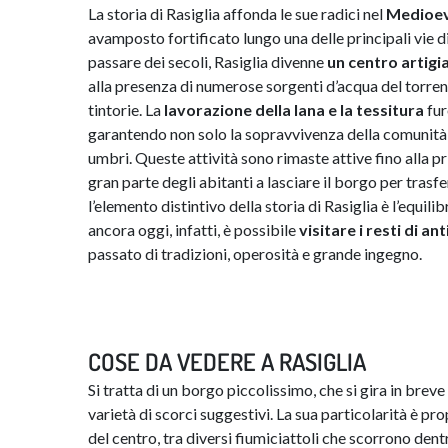
La storia di Rasiglia affonda le sue radici nel
Medioe
avamposto fortificato lungo una delle principali vie d
passare dei secoli, Rasiglia divenne
un centro
artigi
alla presenza di numerose sorgenti d’acqua del torre
tintorie. La
lavorazione
della
lana
e la tessitura
fur
garantendo non solo la sopravvivenza della comunità 
umbri. Queste attività sono rimaste attive fino alla p
gran parte degli abitanti a lasciare il borgo per trasfe
l’elemento distintivo della storia di Rasiglia è l’equil
ancora oggi, infatti, è possibile
visitare
i
resti
di
ant
passato di tradizioni, operosità e grande ingegno.
COSE DA VEDERE A RASIGLIA
Si tratta di un borgo piccolissimo, che si gira in brev
varietà di scorci suggestivi. La sua particolarità è pr
del centro, tra diversi fiumiciattoli che scorrono den