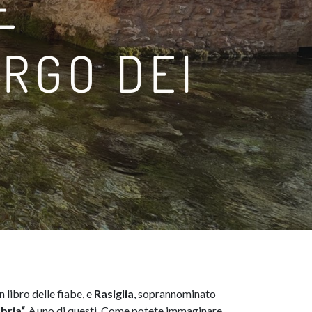
E
RGO DEI
 libro delle fiabe, e
Rasiglia
, soprannominato
bria
“
, è uno di questi. Come potete immaginare,