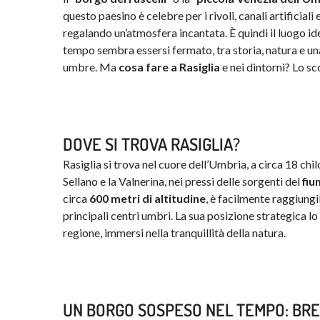
questo paesino è celebre per i rivoli, canali artificial
regalando un’atmosfera incantata. È quindi il luogo idea
tempo sembra essersi fermato, tra storia, natura e una
umbre. Ma
cosa
fare a
Rasiglia
e nei dintorni? Lo s
DOVE SI TROVA RASIGLIA?
Rasiglia si trova nel cuore dell’Umbria, a circa 18 chi
Sellano e la Valnerina, nei pressi delle sorgenti del
fiu
circa
600
metri
di
altitudine
, è facilmente raggiungi
principali centri umbri. La sua posizione strategica lo
regione, immersi nella tranquillità della natura.
UN BORGO SOSPESO NEL TEMPO: BREV