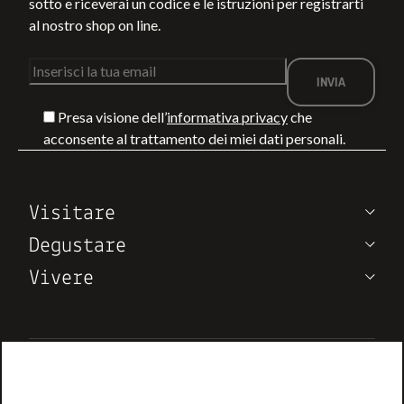
sotto e riceverai un codice e le istruzioni per registrarti
al nostro shop on line.
Presa visione dell’
informativa privacy
che
TRA LA VIA
COSA FARE A
acconsente al trattamento dei miei dati personali.
FRANCIGENA E IL
MONTEPULCIA
MARE: 4
IN ESTATE:
PERCORSI DI
EVENTI,
LEGGI DI PIÙ
LEGGI DI PIÙ
Visitare
TREKKING IN
DEGUSTAZIONI
TOSCANA
ED ESPERIENZ
Degustare
IN VIGNA
Vivere
Note di Vino
Chi siamo
Contatti