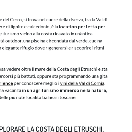
del Cerro, si trova nel cuore della riserva, tra la Val di
re di lignite e calcedonio, è la
location perfetta per
griturismo vicino alla costa ricavato in un’antica
ità outdoor, una piscina circondata dal verde, cucina
 elegante rifugio dove rigenerarsi e riscoprire i ritmi
.
osa vedere oltre il mare della Costa degli Etruschi e sta
ercorsi più battuti, oppure sta programmando una gita
rience
per conoscere meglio i
vini della Val di Cornia
.
 una vacanza
in un agriturismo immerso nella natura
,
elle più note località balneari toscane.
PLORARE LA COSTA DEGLI ETRUSCHI,