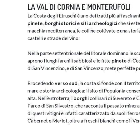
LA VAL DI CORNIA E MONTERUFOLI
La Costa degli Etruschi è uno dei tratti più affascinant
pinete, borghi storici e siti archeologici
che si est
macchia mediterranea, le colline coltivate e una stori
castelli e strade del vino.
Nella parte settentrionale del litorale dominano le sco
aprono i lunghi arenili sabbiosi e le fitte
pinete
di Cec
di San Vincenzino, e di San Vincenzo, mete perfette per
Procedendo
verso sud
, la costa si fonde con il terri
mare e storia archeologica: il sito di Populonia conser
alta. Nell’entroterra, i
borghi
collinari di Suvereto e 
Parco di San Silvestro, che racconta il passato minera
di questi vitigni è infatti caratterizzato da suoli ferros
Cabernet e Merlot, oltre a freschi bianchi come il
Ver