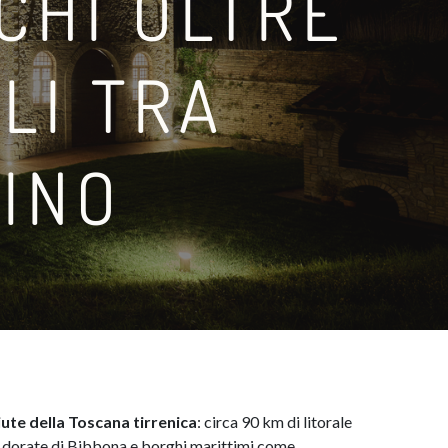
CHI OLTRE
LI TRA
VINO
ute della Toscana tirrenica
: circa 90 km di litorale
e dorate di Bibbona e borghi marittimi come