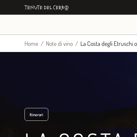
Vai
al
contenuto
Home
Note di vino
La Costa degli Etruschi ol
Itinerari