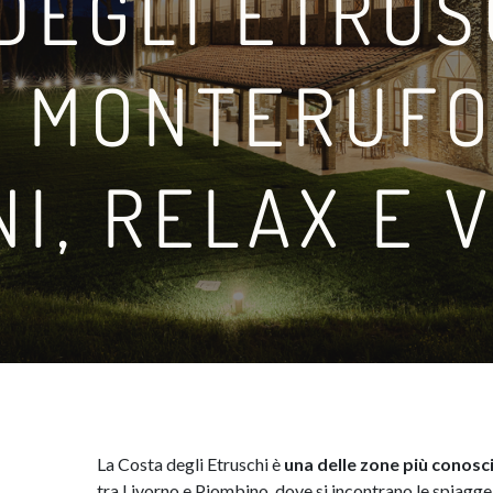
DEGLI ETRUS
A MONTERUFO
I, RELAX E 
La Costa degli Etruschi è
una delle zone più conosci
tra Livorno e Piombino, dove si incontrano le spiagg