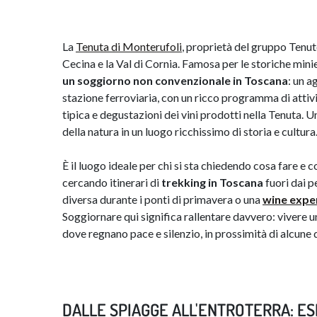
La
Tenuta di Monterufoli
, proprietà del gruppo Tenute 
Cecina e la Val di Cornia. Famosa per le storiche minie
un soggiorno non convenzionale in Toscana
: un a
stazione ferroviaria, con un ricco programma di attiv
tipica e degustazioni dei vini prodotti nella Tenuta. Un
della natura in un luogo ricchissimo di storia e cultura
È il luogo ideale per chi si sta chiedendo cosa fare e c
cercando itinerari di
trekking in Toscana
fuori dai p
diversa durante i ponti di primavera o una
wine expe
Soggiornare qui significa rallentare davvero: vivere
dove regnano pace e silenzio, in prossimità di alcune d
DALLE SPIAGGE ALL'ENTROTERRA: ES