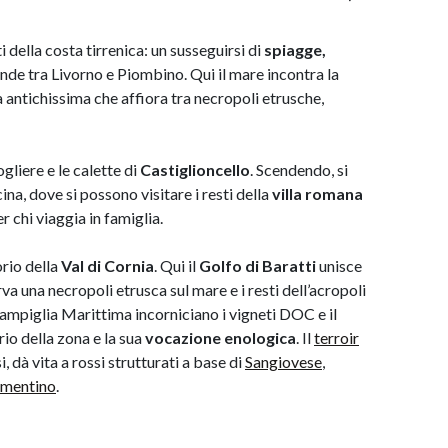
i della costa tirrenica: un susseguirsi di
spiagge,
ende tra Livorno e Piombino. Qui il mare incontra la
a antichissima che affiora tra necropoli etrusche,
gliere e le calette di
Castiglioncello
. Scendendo, si
ina, dove si possono visitare i resti della
villa romana
 chi viaggia in famiglia.
torio della
Val di Cornia
. Qui il
Golfo di Baratti
unisce
va una necropoli etrusca sul mare e i resti dell’acropoli
Campiglia Marittima incorniciano i vigneti DOC e il
rio della zona e la sua
vocazione enologica
. Il
terroir
i, dà vita a rossi strutturati a base di
Sangiovese
,
mentino
.