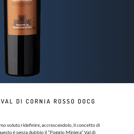
" VAL DI CORNIA ROSSO DOCG
amo voluto ridefinire, accrescendolo, il concetto di
uesto è senza dubbio il “Poggio Miniera” Val di