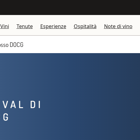
Vini
Tenute
Esperienze
Ospitalità
Note di vino
 Rosso DOCG
 VAL DI
CG