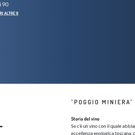
i 90
RI ALTRE 9
​​"POGGIO MINIERA
Storia del vino
Se c’è un vino con il quale abbi
eccellenza enologica toscana, q