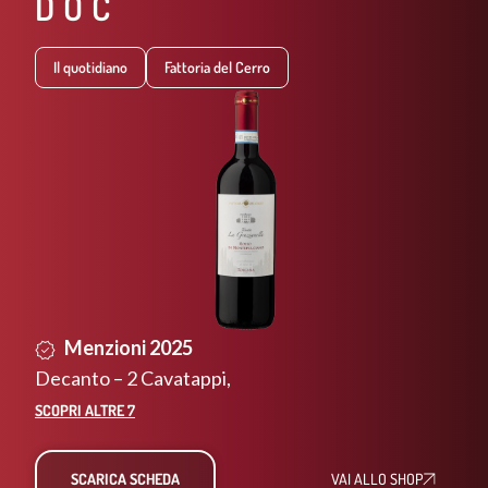
DOC​
Il quotidiano
Fattoria del Cerro
RSI DI
COSA FARE A MONTEPULCIAN
DEGUSTAZIONI ED ESPERIEN
LEGGI DI PIÙ
Menzioni 2025
Decanto – 2 Cavatappi
,
SCOPRI ALTRE 7
SCARICA SCHEDA
VAI ALLO SHOP