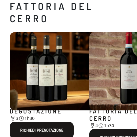
FATTORIA DEL
CERRO
Degustazioni
Degustazioni
LA NOBILE
LA STORIA DI
DEGUSTAZIONE
FATTORIA DE
CERRO
3
1h30
4
1h30
RICHIEDI PRENOTAZIONE