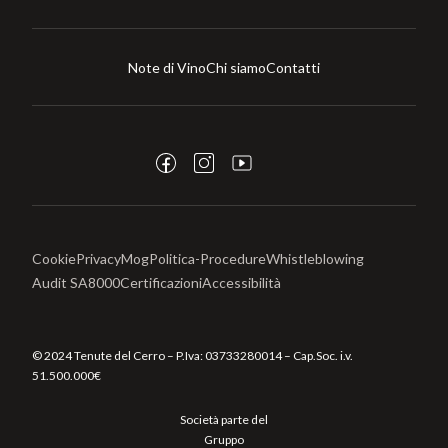
Note di Vino
Chi siamo
Contatti
Cookie
Privacy
Mog
Politica-Procedure
Whistleblowing
Audit SA8000
Certificazioni
Accessibilità
© 2024 Tenute del Cerro – P.Iva:
03733280014
– Cap.Soc. i.v.
51.500.000€
Società parte del
Gruppo