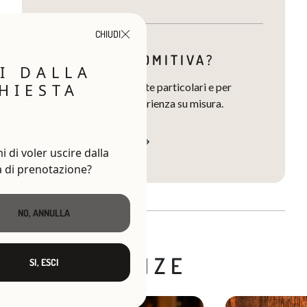
CHIUDI
SIETE UNA COMITIVA?
I DALLA
HIESTA
Contattaci per richieste particolari e per
progettare la tua esperienza su misura.
CONTATTA LA TENUTA
 di voler uscire dalla
a di prenotazione?
NO, ANNULLA
Altre
ESPERIENZE
SI, ESCI