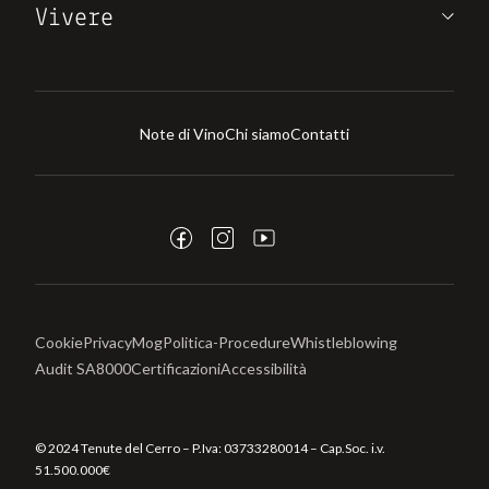
Vivere
Note di Vino
Chi siamo
Contatti
Cookie
Privacy
Mog
Politica-Procedure
Whistleblowing
Audit SA8000
Certificazioni
Accessibilità
© 2024 Tenute del Cerro – P.Iva:
03733280014
– Cap.Soc. i.v.
51.500.000€