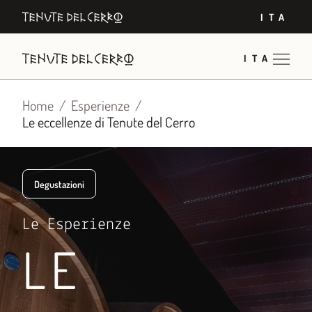
Vai
ITA
al
contenuto
ITA
Home
Esperienze
Le eccellenze di Tenute del Cerro
Degustazioni
Le Esperienze
LE