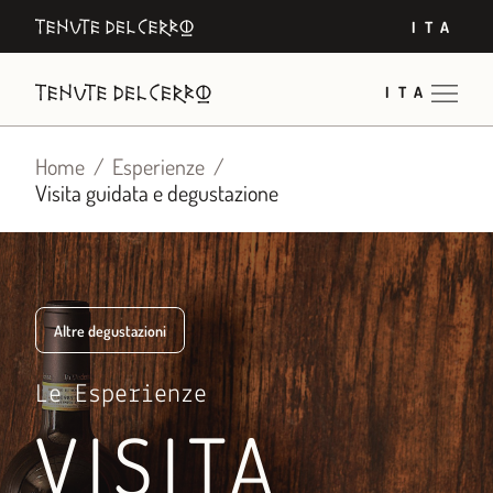
Vai
ITA
al
contenuto
ITA
Home
Esperienze
Visita guidata e degustazione
Altre degustazioni
Le Esperienze
VISITA