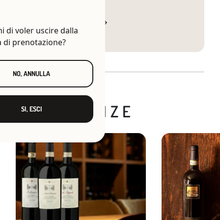
CONTATTA LA TENUTA
 di voler uscire dalla
a di prenotazione?
NO, ANNULLA
Altre
ESPERIENZE
SI, ESCI