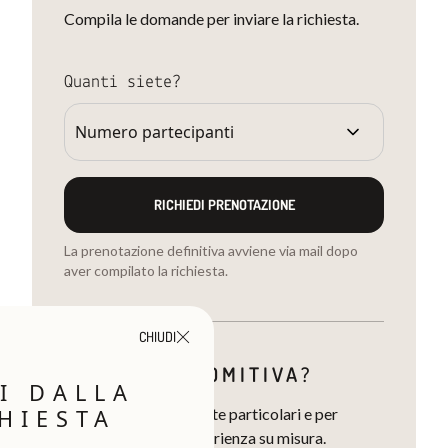
Compila le domande per inviare la richiesta.
Quanti siete?
RICHIEDI PRENOTAZIONE
La prenotazione definitiva avviene via mail dopo
aver compilato la richiesta.
CHIUDI
SIETE UNA COMITIVA?
I DALLA
HIESTA
Contattaci per richieste particolari e per
progettare la tua esperienza su misura.