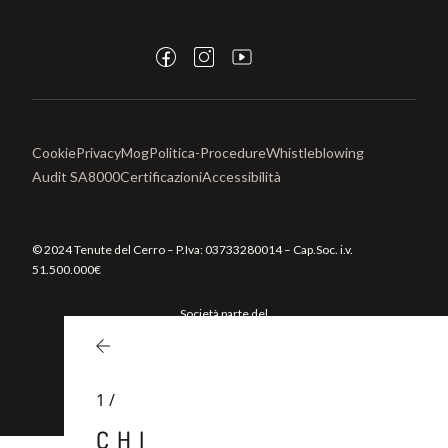
Cookie
Privacy
Mog
Politica-Procedure
Whistleblowing
Audit SA8000
Certificazioni
Accessibilità
© 2024 Tenute del Cerro – P.Iva:
03733280014
– Cap.Soc. i.v.
51.500.000€
Società parte del
Gruppo
1
/
CHI