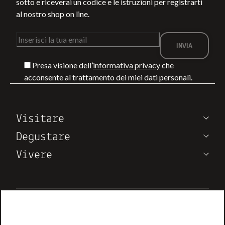
sotto e riceverai un codice e le istruzioni per registrarti
al nostro shop on line.
Presa visione dell’
informativa privacy
che
COSA FARE A
LA COSTA DEG
acconsente al trattamento dei miei dati personali.
L
MONTEPULCIANO
ETRUSCHI OLT
IN ESTATE:
IL MARE: A
EVENTI,
MONTERUFOLI
LEGGI DI PIÙ
LEGGI DI PIÙ
Visitare
DEGUSTAZIONI
TRA ESCURSIO
ED ESPERIENZE
RELAX E VINO
Degustare
IN VIGNA
Vivere
Note di Vino
Chi siamo
Contatti