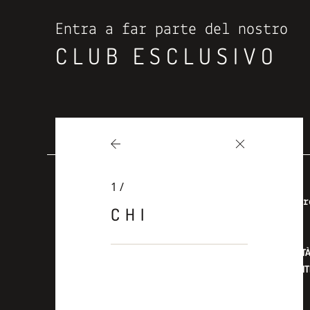
Entra a far parte del nostro
CLUB ESCLUSIVO
1
/
Visitare
Degustar
CHI
FATTORIA DEL CERRO
VINI
LA PODERINA
SPECIALIT
MONTERUFOLI
RISTORANT
CÒLPETRONE
TENUTA DI MONTECORONA