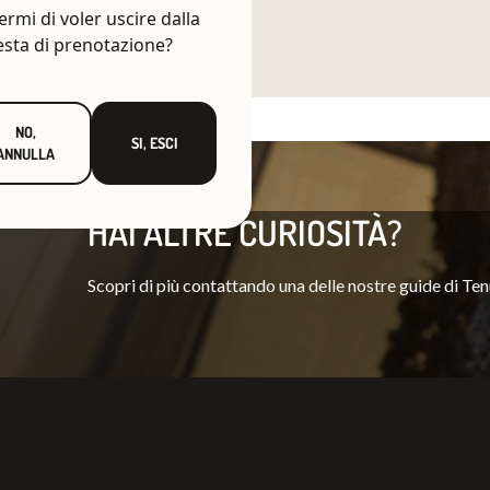
rmi di voler uscire dalla
esta di prenotazione?
NO,
SI, ESCI
ANNULLA
HAI ALTRE CURIOSITÀ?
Scopri di più contattando una delle nostre guide di Ten