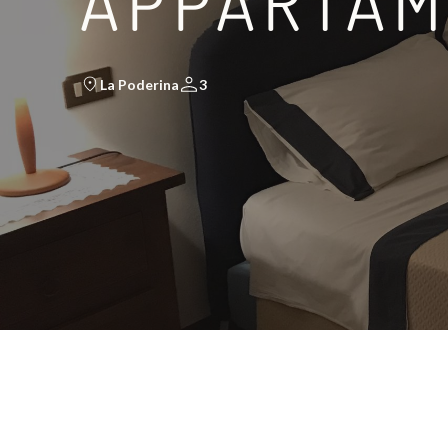
APPARTAM
La Poderina
3