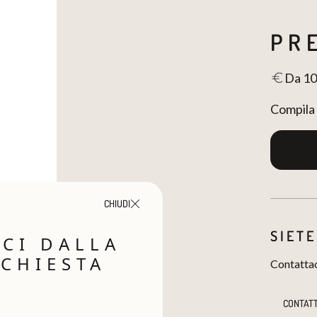
PR
Da 10
Compila 
CHIUDI
SIETE
SCI DALLA
ICHIESTA
Contattaci
CONTATT