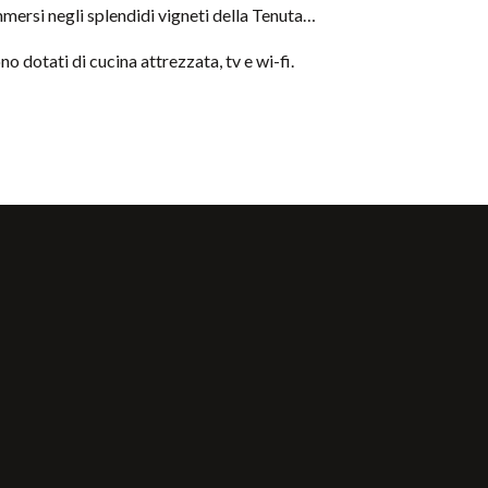
mmersi negli splendidi vigneti della Tenuta…
o dotati di cucina attrezzata, tv e wi-fi.