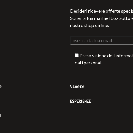
Desideri ricevere offerte specia
Scrivi la tua mail nel box sotto e
nostro shop on line.
Presa visione dell’
informat
dati personali.
e
Vivere
ESPERIENZE
À
I