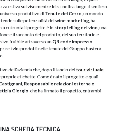
a estiva sul viso mentre lei si inoltra lungo il sentiero
l’universo produttivo di
Tenute del Cerro
, un mondo
tendo sulle potenzialità del
wine marketing
, ha
o a cui ruota il progetto è lo
storytelling del vino
, una
one e il racconto del prodotto, del suo territorio e
isivo fruibile attraverso un
QR code impresso
oprire i vini prodotti nelle tenute del Gruppo basterà
o.
vo dell’azienda che, dopo il lancio del
tour virtuale
le proprie etichette. Come è nato il progetto e quali
astignani, Responsabile relazioni esterne e
etizia Giorgio
,
che ha firmato il progetto, entrambi
 UNA SCHEDA TECNICA