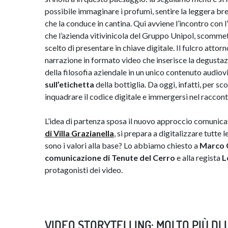
possibile immaginare i profumi, sentire la leggera brezz
che la conduce in cantina. Qui avviene l’incontro con 
che l’azienda vitivinicola del Gruppo Unipol, scommet
scelto di presentare in chiave digitale. Il fulcro attorn
narrazione in formato video che inserisce la degustazi
della filosofia aziendale in un unico contenuto audiov
sull’etichetta
della bottiglia. Da oggi, infatti, per sc
inquadrare il codice digitale e immergersi nel raccont
L’idea di partenza sposa il nuovo approccio comunicati
di Villa Grazianella
, si prepara a digitalizzare tutte 
sono i valori alla base? Lo abbiamo chiesto a
Marco C
comunicazione di Tenute del Cerro
e alla regista
L
protagonisti dei video.
VIDEO STORYTELLING: MOLTO PIÙ DI