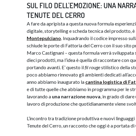
SUL FILO DELL'EMOZIONE: UNA NARR
TENUTE DEL CERRO
A fare da apripista a questa nuova formula esperienz
digitale, storytelling e scheda tecnica del prodotto, è 
Montepulciano
. Inquadrando il codice impresso sull
schiude le porte di Fattoria del Cerro con il suo sito 
Marco Castignani – questa formula verrà sviluppata su
dieci prodotti, ma l’idea è quella di raccontare con que
portando avanti. E’ questo il
fil rouge
stilistico della s
poco abbiamo rinnovato gli ambienti dedicati all’acco
anno abbiamo inaugurato la
cantina logistica di Fa
e di tutte quelle che abbiamo in programma per le st
lavorando a
una narrazione nuova
, in grado di dar
lavoro di produzione che quotidianamente viene svolto
L’incontro tra tradizione produttiva e nuovi linguaggi 
Tenute del Cerro, un racconto che oggi è a portata di 