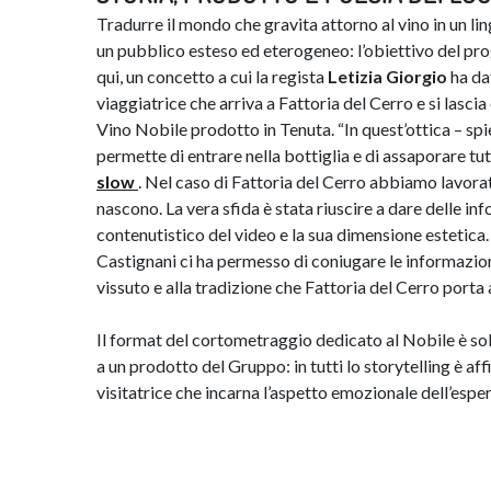
Tradurre il mondo che gravita attorno al vino in un li
un pubblico esteso ed eterogeneo: l’obiettivo del pro
qui, un concetto a cui la regista
Letizia Giorgio
ha da
viaggiatrice che arriva a Fattoria del Cerro e si lasci
Vino Nobile prodotto in Tenuta. “In quest’ottica – sp
permette di entrare nella bottiglia e di assaporare tut
slow
. Nel caso di Fattoria del Cerro abbiamo lavorato
nascono. La vera sfida è stata riuscire a dare delle in
contenutistico del video e la sua dimensione estetica
Castignani ci ha permesso di coniugare le informazion
vissuto e alla tradizione che Fattoria del Cerro porta 
Il format del cortometraggio dedicato al Nobile è solo
a un prodotto del Gruppo: in tutti lo storytelling è aff
visitatrice che incarna l’aspetto emozionale dell’espe