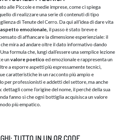
ato alle Piccole e medie imprese, come ci spiega
uello di realizzare una serie di contenuti di tipo
lienza di Tenute del Cerro. Da qui all’idea di dare vita
l’aspetto emozionale,
il passo è stato breve e
nsato di affiancare la dimensione esperienziale: il
che mira ad andare oltre il dato informativo dando
 Una formula che, lungi dall’essere una semplice lezione
sce un
valore poetico
ed emozionale e rappresenta un
ltre a esporre aspetti più espressamente tecnici,
e sue caratteristiche in un racconto più ampio e
o per professionisti e addetti del settore, ma anche
: dettagli come l’origine del nome, il perché della sua
enda fanno sì che ogni bottiglia acquisisca un valore
n modo più empatico.
GHI: TUTTO IN UN QR CODE