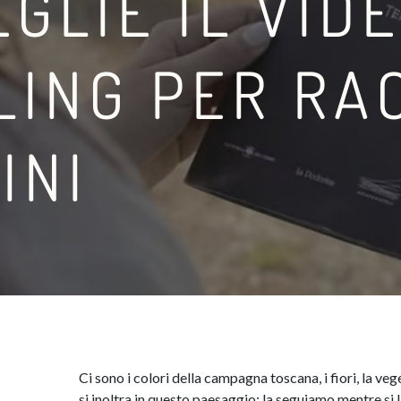
GLIE IL VID
LING PER RA
INI
Ci sono i colori della campagna toscana, i fiori, la vege
si inoltra in questo paesaggio: la seguiamo mentre si 