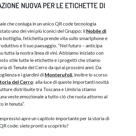
AZIONE NUOVA PER LE ETICHETTE DI
iale che coniuga in un unico QR code tecnologia
stato uno dei vini più iconici del Gruppo: il
Nobile di
a bottiglia, l’etichetta prende vita sullo smartphone e
produttivo e il suo paesaggio. “Nel futuro – anticipa
 tutta la nostra linea di vini. Abbiamo iniziato con
sto stile tutte le etichette e i progetti che stiamo
toria di Tenute del Cerro da qui ai prossimi anni. Da
glienza e i giardini di
Monterufoli
, inoltre lo scorso
ttoria del Cerro
: alla luce di queste importanti novità
rutture distribuite tra Toscana e Umbria stiamo
e una veste emozionale a tutto ciò che ruota attorno al
 in tenuta”.
espressivi apre un capitolo importante per la storia di
QR code: siete pronti a scoprirlo?​