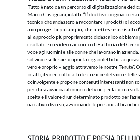
Tutto è nato da un percorso di digitalizzazione dedic
Marco Castignani, infatti: “L’obiettivo originario era q
tecnico che andassero a raccontare i prodotti e l’accog
a un
progetto più ampio, che mettesse in risalto 
all’approccio più propriamente didascalico abbiamo pe
risultato è un
video racconto di Fattoria del Cerro
voce agli uomini e alle donne che lavorano in azienda.
sul vino e sulle sue proprietà organolettiche, acquisi
vero e proprio viaggio attraverso le nostre Tenute”. O
infatti, il video colloca la descrizione del vino e dell
coinvolgente e propone contenuti interessanti non sol
per chi si avvicina al mondo del vino per la prima volta
scelta e il valore di un determinato prodotto per l’azi
narrativo diverso, avvicinando le persone al brand i
STORIA, PRODOTTO E POESIA DEI LUO