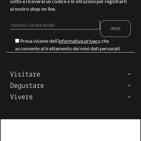
sotto e riceverai un codice e le istruzioni per registrarti
al nostro shop on line.
Presa visione dell’
informativa privacy
che
TRA LA VIA
COSA FARE A
acconsente al trattamento dei miei dati personali.
FRANCIGENA E IL
MONTEPULCIA
MARE: 4
IN ESTATE:
PERCORSI DI
EVENTI,
LEGGI DI PIÙ
LEGGI DI PIÙ
Visitare
TREKKING IN
DEGUSTAZIONI
TOSCANA
ED ESPERIENZ
Degustare
IN VIGNA
Vivere
Note di Vino
Chi siamo
Contatti