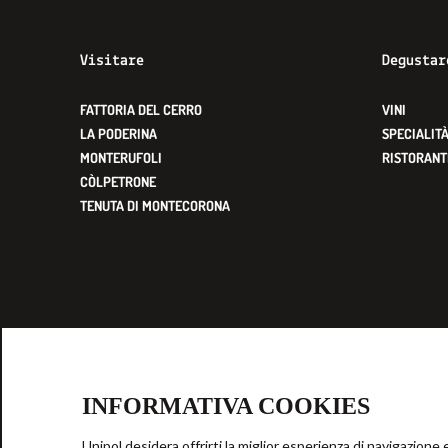
Visitare
Degustar
FATTORIA DEL CERRO
VINI
LA PODERINA
SPECIALIT
MONTERUFOLI
RISTORANT
CÒLPETRONE
TENUTA DI MONTECORONA
INFORMATIVA COOKIES
Cookie
Privacy
Mog
Politica-Procedure
Whistleblowing
Audi
Unipol desidera offrirti la miglior esperienza di navigazione