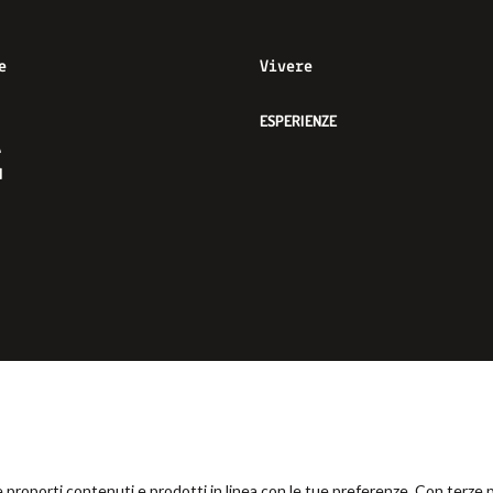
e
Vivere
ESPERIENZE
À
I
t SA8000
Certificazioni
Accessibilità
 e proporti contenuti e prodotti in linea con le tue preferenze. Con terze p