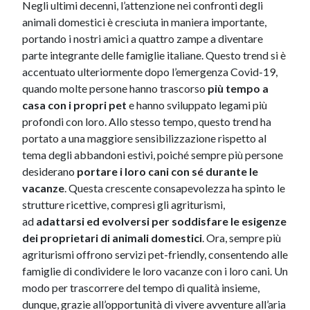
Negli ultimi decenni, l’attenzione nei confronti degli
animali domestici è cresciuta in maniera importante,
portando i nostri amici a quattro zampe a diventare
parte integrante delle famiglie italiane. Questo trend si è
accentuato ulteriormente dopo l’emergenza Covid-19,
quando molte persone hanno trascorso
più tempo a
casa con i propri pet
e hanno sviluppato legami più
profondi con loro. Allo stesso tempo, questo trend ha
portato a una maggiore sensibilizzazione rispetto al
tema degli abbandoni estivi, poiché sempre più persone
desiderano
portare i loro cani con sé durante le
vacanze
. Questa crescente consapevolezza ha spinto le
strutture ricettive, compresi gli agriturismi,
ad
adattarsi ed evolversi per soddisfare le esigenze
dei proprietari di animali domestici
. Ora, sempre più
agriturismi offrono servizi pet-friendly, consentendo alle
famiglie di condividere le loro vacanze con i loro cani. Un
modo per trascorrere del tempo di qualità insieme,
dunque, grazie all’opportunità di vivere avventure all’aria