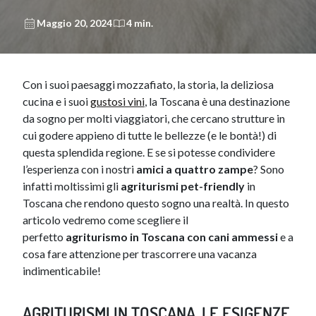
Maggio 20, 2024
4 min.
​Con i suoi paesaggi mozzafiato, la storia, la deliziosa
cucina e i suoi
gustosi vini
, la Toscana è una destinazione
da sogno per molti viaggiatori, che cercano strutture in
cui godere appieno di tutte le bellezze (e le bontà!) di
questa splendida regione. E se si potesse condividere
l’esperienza con i nostri
amici a quattro zampe
? Sono
infatti moltissimi gli
agriturismi pet-friendly
in
Toscana che rendono questo sogno una realtà. In questo
articolo vedremo come scegliere il
perfetto
agriturismo in Toscana con cani ammessi
e a
cosa fare attenzione per trascorrere una vacanza
indimenticabile!
AGRITURISMI IN TOSCANA, LE ESIGENZE