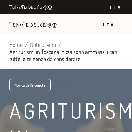
Vai
ITA
al
contenuto
ITA
Home
Note di vino
Agriturismi in Toscana in cui sono ammessi i cani:
tutte le esigenze da considerare
Novità delle tenute
AGRITURISM