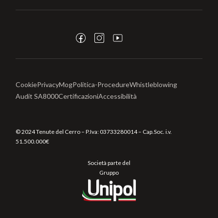
Cookie
Privacy
Mog
Politica-Procedure
Whistleblowing
Audit SA8000
Certificazioni
Accessibilità
© 2024 Tenute del Cerro – P.Iva:
03733280014
– Cap.Soc. i.v.
51.500.000€
Società parte del
Gruppo