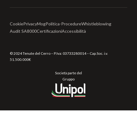
Cookie
Privacy
Mog
Politica-Procedure
Whistleblowing
Audit SA8000
Certificazioni
Accessibilità
© 2024 Tenute del Cerro – P.Iva:
03733280014
– Cap.Soc. i.v.
51.500.000€
Società parte del
Gruppo