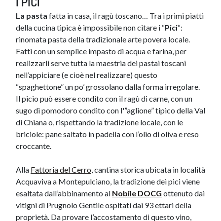
​I PICI
La pasta
fatta in casa, il ragù toscano… Tra i primi piatti
della cucina tipica è impossibile non citare i “
Pici
“:
rinomata pasta della tradizionale arte povera locale.
Fatti con un semplice impasto di acqua e farina, per
realizzarli serve tutta la maestria dei pastai toscani
nell’appiciare (e cioè nel realizzare) questo
“spaghettone” un po’ grossolano dalla forma irregolare.
Il picio può essere condito con il ragù di carne, con un
sugo di pomodoro condito con l'”aglione” tipico della Val
di Chiana o, rispettando la tradizione locale, con le
briciole: pane saltato in padella con l’olio di oliva e reso
croccante.
Alla
Fattoria del Cerro
, cantina storica ubicata in località
Acquaviva a Montepulciano, la tradizione dei pici viene
esaltata dall’abbinamento al
Nobile DOCG
ottenuto dai
vitigni di Prugnolo Gentile ospitati dai 93 ettari della
proprietà. Da provare l’accostamento di questo vino,