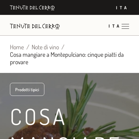
Vai
ITA
al
contenuto
ITA
Home
Note di vino
Cosa mangiare a Montepulciano: cinque piatti da
provare
Prodotti tipici
COSA