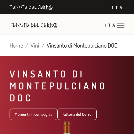
Vai
ITA
al
contenuto
ITA
Home
Vini
Vinsanto di Montepulciano DOC
VINSANTO DI
MONTEPULCIANO
DOC
Momenti in compagnia
Fattoria del Cerro