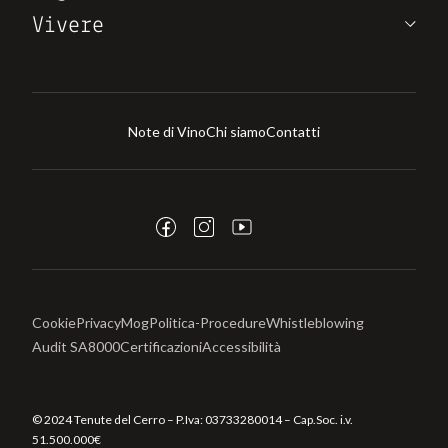
Vivere
Note di Vino
Chi siamo
Contatti
Cookie
Privacy
Mog
Politica-Procedure
Whistleblowing
Audit SA8000
Certificazioni
Accessibilità
© 2024 Tenute del Cerro – P.Iva:
03733280014
– Cap.Soc. i.v.
51.500.000€