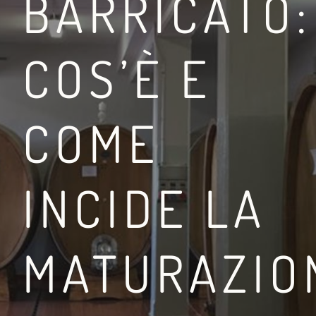
BARRICATO:
COS’È E
OSCANA
COSA FARE A MONTEPU
COME
IN VIGNA
LEGGI DI PIÙ
INCIDE LA
MATURAZIO