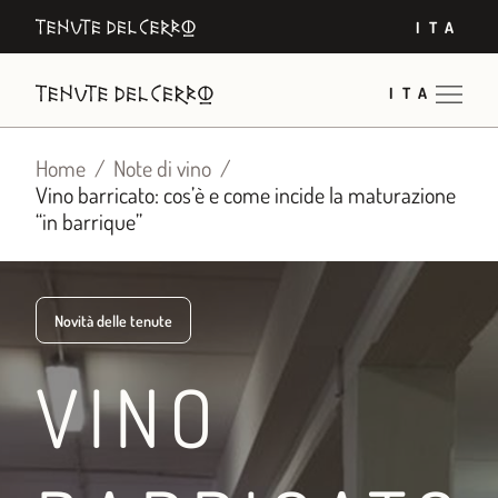
Vai
ITA
al
contenuto
ITA
Home
Note di vino
Vino barricato: cos’è e come incide la maturazione
“in barrique”
Novità delle tenute
VINO