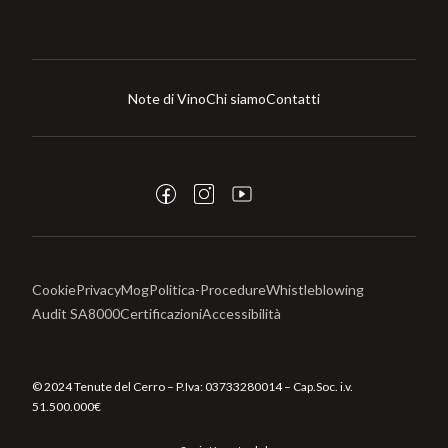
Note di Vino
Chi siamo
Contatti
Cookie
Privacy
Mog
Politica-Procedure
Whistleblowing
Audit SA8000
Certificazioni
Accessibilità
© 2024 Tenute del Cerro – P.Iva:
03733280014
– Cap.Soc. i.v.
51.500.000€