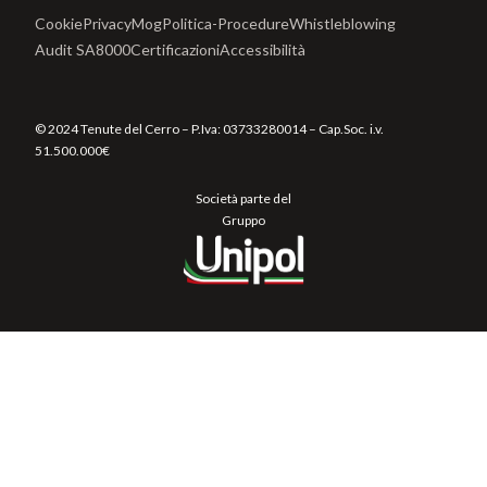
Cookie
Privacy
Mog
Politica-Procedure
Whistleblowing
Audit SA8000
Certificazioni
Accessibilità
© 2024 Tenute del Cerro – P.Iva:
03733280014
– Cap.Soc. i.v.
51.500.000€
Società parte del
Gruppo