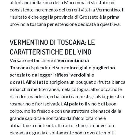
ultimi anni nella zona della Maremma ci sia stato un
consistente incremento dei terreni vitati a Vermentino. Il
risultato è che oggi la provincia di Grosseto è la prima
provincia toscana per estensione dedicata a quest’uva.
VERMENTINO DI TOSCANA: LE
CARATTERISTICHE DEL VINO
Versato nel bicchiere il
Vermentino di
Toscana
risplende nel suo
color
e
giallo paglierino
screziato da leggeri riflessi verdolini e
dorati
.
All’olfatto
sprigiona un bouquet di frutta bianca
e macchia mediterranea, mela cotogna, albicocca, note
di cedro, mandorla, erba, fiori campestri, salvia, ginestra
rosmarino e fiori selvatici.
Al palato
il vino è di buon
corpo, molto fresco e con una struttura che nasce dalla
grande sapidità e non tanto dall’alcolicità, che è
abbastanza contenuta. Il tratto è fine, si muove con
eleganza e grazia e solitamente non troverete molti