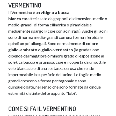
VERMENTINO
Il Vermentino è un
vitigno a bacca
bianca
caratterizzato da grappoli di dimensioni medie o
medio-grandi, di forma cilindrica o piramidale e
mediamente spargoli (cioè con acini radi). Anche gli acini
sono di norma medio-grandi con una forma sferoidale,
quindi un po’ allungati. Sono normalmente di
colore
giallo-ambrato o giallo-verdastro
(la gradazione
dipende dal maggiore o minore grado di esposizione al
sole). La buccia è pruinosa, cioè è ricoperta da un sottile
velo biancastro di una sostanza cerosa che rende
impermeabile la superficie dell’acino. Le foglie medio-
grandi crescono a forma pentagonale e sono
quinquelobate, nel senso che sono formate da cinque
estremità distinte dette appunto “lobi”.
COME SI FA IL VERMENTINO
Questo vitigno è quello principale in alcuni vini come