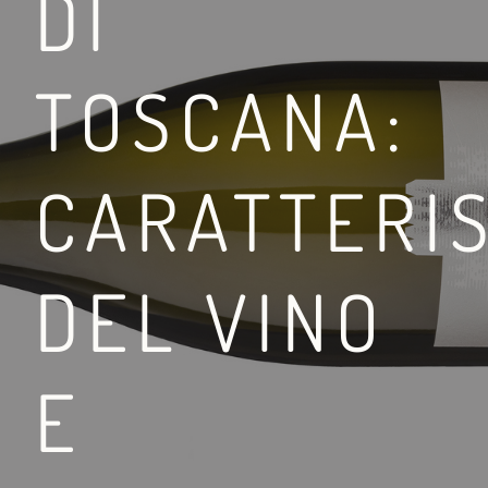
DI
TOSCANA:
TRA LA VIA FRANCIGE
CARATTERI
LEGGI DI PIÙ
DEL VINO
E