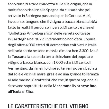
sono riusciti a fare chiarezza sulle sue origini, che in
molti fanno risalire alla Spagna, da cui sarebbe poi
arrivato in Sardegna passando per la Corsica. Altri,
invece, sostengono che il vitigno a bacca bianca abbia
fatto in realtà il percorso inverso. Di certo c’è che nel
“Bollettino Ampelografico” delle varietà coltivate
in
Sardegna
nel 1877 il Vermentino non c’era. Eppure,
degli oltre 4.000 ettari di Vermentino coltivati in Italia,
nell’isola sarda ne sono messi a dimora ben 3.300. Ma è
la
Toscana
la seconda terra d’elezione del popolare
vitigno a bacca bianca, con 1.000 ettari. Di certo, il
Vermentino, dà il meglio di sé su terreni poveri, baciati
dal sole e vicini al mare, grazie ad una grande tolleranza
al sale marino. Caratteristiche che, in questa regione, si
ritrovano soprattutto nella
Maremma livornese fino
all’Isola d’Elba
.
LE CARATTERISTICHE DEL VITIGNO