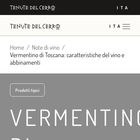
Vai
ITA
al
contenuto
ITA
Home
Note di vino
Vermentino di Toscana: caratteristiche del vino e
abbinamenti
Prodotti tipici
VERMENTIN