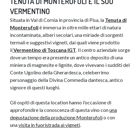
TENUTA DI MONTERUFOLI E IL SUO
VERMENTINO
Situata in Val di Cornia in provincia di Pisa, la
Tenuta di
Monterufoli
è immersa in oltre mille ettari di natura
incontaminata, alberi secolari, una miriade di sorgenti
termali e suggestivi vigneti, dai quali viene prodotto
il
Vermentino di Toscana IGT
. Il centro aziendale sorge
dove un tempo era presente un antico deposito di una
miniera di magnesite e lignite, dove vivevano i sudditi del
Conte Ugolino della Gherardesca, celeberrimo
personaggio della Divina Commedia dantesca, antico
signore di questi luoghi.
Gli ospiti di questa location hanno l’occasione di
approfondire la conoscenza di questa vino con
una
degustazione della produzione Monterufoli
o con
una
visita in fuoristrada ai vigneti
.