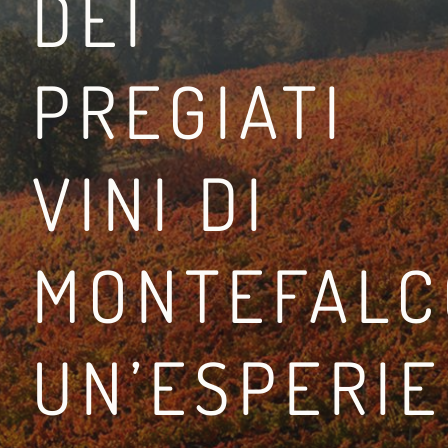
DEI
PREGIATI
TRA LA VIA FRANCIGE
VINI DI
LEGGI DI PIÙ
MONTEFALC
UN’ESPERI