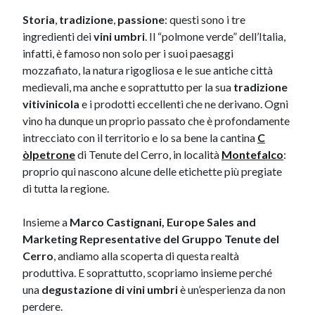
Storia
,
tradizione
,
passione
: questi sono i tre
ingredienti dei
vini umbri
. Il “polmone verde” dell’Italia,
infatti, è famoso non solo per i suoi paesaggi
mozzafiato, la natura rigogliosa e le sue antiche città
medievali, ma anche e soprattutto per la sua
tradizione
vitivinicola
e i prodotti eccellenti che ne derivano. Ogni
vino ha dunque un proprio passato che è profondamente
intrecciato con il territorio e lo sa bene la cantina
C​
òlpetrone
di Tenute del Cerro, in località
Monte​falco
:
proprio qui nascono alcune delle etichette più pregiate
di tutta la regione.
Insieme a
Marco Castignani, Europe Sales and
Marketing Representative
del Gruppo Tenute del
Cerro
, andiamo alla scoperta di questa realtà
produttiva. E soprattutto, scopriamo insieme perché
una
degustazione di vini umbri
è un’esperienza da non
perdere.