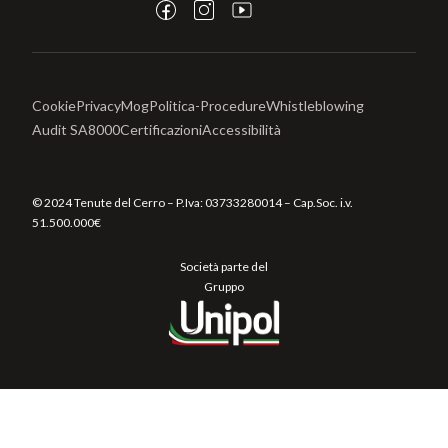
Cookie
Privacy
Mog
Politica-Procedure
Whistleblowing
Audit SA8000
Certificazioni
Accessibilità
© 2024 Tenute del Cerro – P.Iva:
03733280014
– Cap.Soc. i.v.
51.500.000€
Società parte del
Gruppo