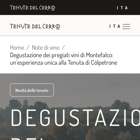
Vai
ITA
al
contenuto
ITA
Home
Note di vino
Degustazione dei pregiati vini di Montefalco:
un’esperienza unica alla Tenuta di Còlpetrone
Novità delle tenute
DEGUSTAZI