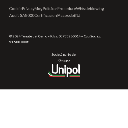
Cookie
Privacy
Mog
Politica-Procedure
Whistleblowing
Audit SA8000
Certificazioni
Accessibilità
© 2024 Tenute del Cerro – P.Iva:
03733280014
– Cap.Soc. i.v.
51.500.000€
Società parte del
Gruppo