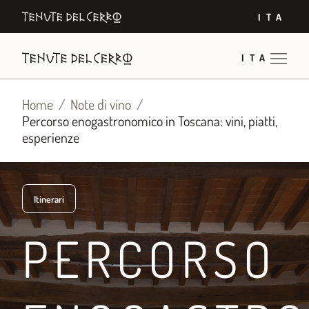
Vai
ITA
al
contenuto
ITA
Home
Note di vino
Percorso enogastronomico in Toscana: vini, piatti,
esperienze
Itinerari
PERCORSO