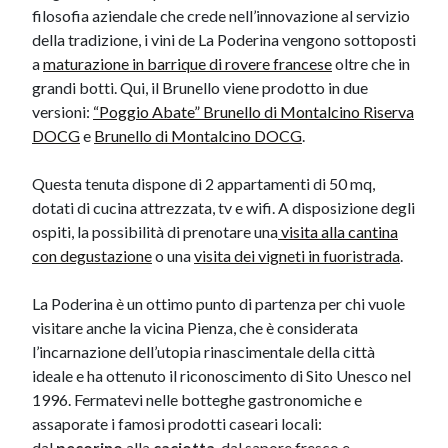
filosofia aziendale che crede nell’innovazione al servizio
della tradizione, i vini de La Poderina vengono sottoposti
a
maturazione in barrique di rovere francese
oltre che in
grandi botti. Qui, il Brunello viene prodotto in due
versioni:
“Poggio ​Abate” Brunello di Montalcino Riserva
DOCG
e
Bru​nello di Montalcino DOCG
.
Questa tenuta dispone di 2 appartamenti di 50 mq,
dotati di cucina attrezzata, tv e wifi. A disposizione degli
ospiti, la possibilità di prenotare una
visita alla cantin​a
con degustazione
o una
visita dei vigneti in fuoristrada
.
​La Poderina è un ottimo punto di partenza per chi vuole
visitare anche la vicina Pienza, che è considerata
l’incarnazione dell’utopia rinascimentale della città
ideale e ha ottenuto il riconoscimento di Sito Unesco nel
1996. Fermatevi nelle botteghe gastronomiche e
assaporate i famosi prodotti caseari locali:
dal
pecorino
alla
caciotta
, dal sapore fresco e