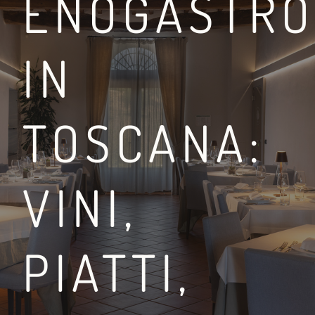
ENOGASTRO
IN
OSCANA
COSA FARE A MONTEPU
TOSCANA:
IN VIGNA
LEGGI DI PIÙ
VINI,
PIATTI,