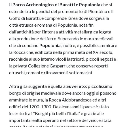
Il
Parco Archeologico di Baratti e Populonia
che si
estende tra le pendici del promontorio di Piombino e il
Golfo di Baratti, e comprende l’area dove sorgeva la
città etrusca e romana di Populonia, nota fin
dall’antichità per l’intensa attività metallurgica legata
alla produzione del ferro. Superando le mura medievali
che circondano
Populonia
, inoltre, è possibile ammirare
la Rocca che, edificata nella prima metà del XV secolo,
racchiude al suo interno vicoli lastricati, piccoli negozi e
la privata Collezione Gasparri, che conserva reperti
etruschi, romani e ritrovamenti sottomarini.
Altra gita suggerita è quella a
Suvereto
: piccolissimo
borgo di origine medievale dove ancora oggi si possono
ammirare le mura, la Rocca Aldobrandesca ed altri
edifici del 1200-1300. Da alcuni anni il paese è stato
inserito tra i “Borghi più belli d’Italia” e grazie alle
importanti realtà operanti nel settore del vino, è stata
creata “
la via del vino”
: un percorso tra cantine e