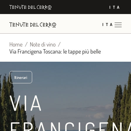
Vai
ITA
al
contenuto
ITA
Home
Note di vino
Via Francigena Toscana: le tappe più belle
Itinerari
VIA
FRANCIGEN