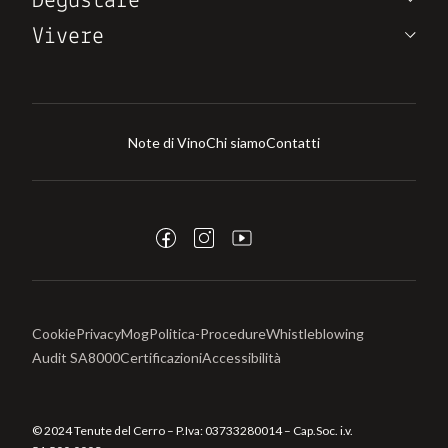
Degustare
Vivere
Note di Vino
Chi siamo
Contatti
Cookie
Privacy
Mog
Politica-Procedure
Whistleblowing
Audit SA8000
Certificazioni
Accessibilità
© 2024 Tenute del Cerro – P.Iva:
03733280014
– Cap.Soc. i.v.