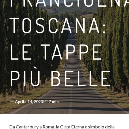
TOSCANA:
LE TAPPE
TRA LA VIA FRANCIGE
LEGGI DI PIÙ
PIÙ BELLE
Aprile 14, 2023
7 min.
Da Canterbury a Roma, la Città Eterna e simbolo della