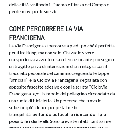
della città, visitando il Duomo e Piazza del Campo e
perdendovi per le sue vie…
COME PERCORRERE LA VIA
FRANCIGENA
La Via Francigena si percorre a piedi, poiché è perfetta
per il trekking, ma non solo. Chi vuole vivere
un’esperienza avventurosa ed emozionante può seguire
un tragitto privo di interruzioni che si integra con il
tracciato pedonale del cammino, seguendo le tappe
“ufficiali”: è la
CicloVia Francigena
, segnalata con
apposite fascette adesive e con la scritta “CicloVia
Francigena” e/o il simbolo del pellegrino circondato da
una ruota di bicicletta. Un percorso che trova le
soluzioni più idonee per pedalare in
tranquillità,
evitando ostacoli e riducendo il più
possibile i dislivelli
. Sono previste infatti tantissime
strade secondarie asfaltate e poco trafficate, ma in