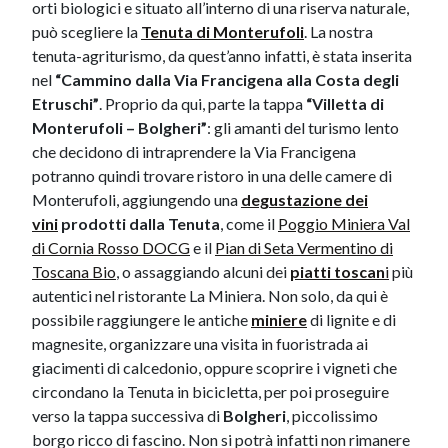
orti biologici e situato all’interno di una riserva naturale,
può scegliere la
Tenuta di Monterufol​i
. La nostra
tenuta-agriturismo, da quest’anno infatti, è stata inserita
nel
“Cammino dalla Via Francigena alla Costa degli
Etruschi”
. Proprio da qui, parte la tappa
“Villetta di
Monterufoli – Bolgheri”
: gli amanti del turismo lento
che decidono di intraprendere la Via Francigena
potranno quindi trovare ristoro in una delle camere di
Monterufoli, aggiungendo una
degustazione dei
vini
prodotti dalla Tenuta
, come il
Poggio Miniera Val
di Cornia Rosso DOCG
e il
Pian di Seta Vermentino di
Toscana Bio
​, o assaggiando alcuni dei
piatti toscan
i
più
autentici nel ristorante La Miniera. Non solo, da qui è
possibile raggiungere le antiche
miniere
di lignite e di
magnesite, organizzare una visita in fuoristrada ai
giacimenti di calcedonio, oppure scoprire i vigneti che
circondano la Tenuta in bicicletta, per poi proseguire
verso la tappa successiva di
Bolgheri
, piccolissimo
borgo ricco di fascino. Non si potrà infatti non rimanere