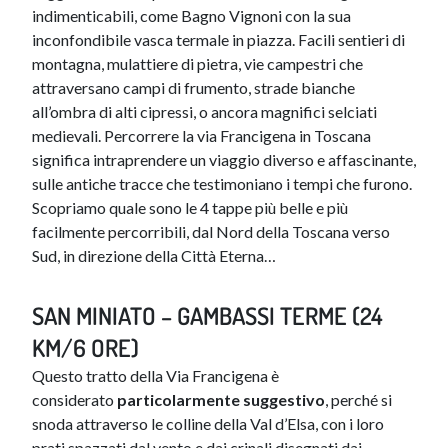
indimenticabili, come Bagno Vignoni con la sua
inconfondibile vasca termale in piazza. Facili sentieri di
montagna, mulattiere di pietra, vie campestri che
attraversano campi di frumento, strade bianche
all’ombra di alti cipressi, o ancora magnifici selciati
medievali. Percorrere la via Francigena in Toscana
significa intraprendere un viaggio diverso e affascinante,
sulle antiche tracce che testimoniano i tempi che furono.
Scopriamo quale sono le 4 tappe più belle e più
facilmente percorribili, dal Nord della Toscana verso
Sud, in direzione della Città Eterna…
SAN MINIATO – GAMBASSI TERME (24
KM/6 ORE)
Questo tratto della Via Francigena è
considerato
particolarmente suggestivo
, perché si
snoda attraverso le colline della Val d’Elsa, con i loro
prati spazzati dal vento e dai crinali disegnati dai