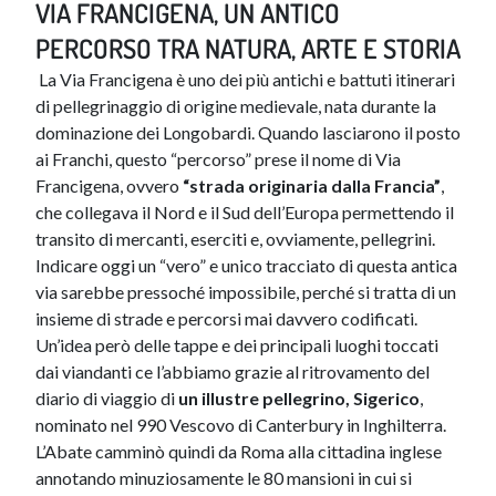
VIA FRANCIGENA, UN ANTICO
PERCORSO TRA NATURA, ARTE E STORIA
​ La Via Francigena è uno dei più antichi e battuti itinerari
di pellegrinaggio di origine medievale, nata durante la
dominazione dei Longobardi. Quando lasciarono il posto
ai Franchi, questo “percorso” prese il nome di Via
Francigena, ovvero
“strada originaria dalla Francia”
,
che collegava il Nord e il Sud dell’Europa permettendo il
transito di mercanti, eserciti e, ovviamente, pellegrini.
Indicare oggi un “vero” e unico tracciato di questa antica
via sarebbe pressoché impossibile, perché si tratta di un
insieme di strade e percorsi mai davvero codificati.
Un’idea però delle tappe e dei principali luoghi toccati
dai viandanti ce l’abbiamo grazie al ritrovamento del
diario di viaggio di
un illustre pellegrino, Sigerico
,
nominato nel 990 Vescovo di Canterbury in Inghilterra.
L’Abate camminò quindi da Roma alla cittadina inglese
annotando minuziosamente le 80 mansioni in cui si