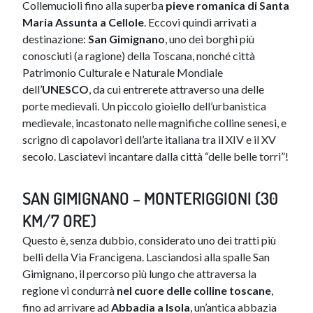
Collemucioli fino alla superba
pieve romanica di Santa
Maria Assunta a Cellole
. Eccovi quindi arrivati a
destinazione:
San Gimignano
, uno dei borghi più
conosciuti (a ragione) della Toscana, nonché città
Patrimonio Culturale e Naturale Mondiale
dell’
UNESCO
, da cui entrerete attraverso una delle
porte medievali. Un piccolo gioiello dell’urbanistica
medievale, incastonato nelle magnifiche colline senesi, e
scrigno di capolavori dell’arte italiana tra il XIV e il XV
secolo. Lasciatevi incantare dalla città “delle belle torri”!
SAN GIMIGNANO – MONTERIGGIONI (30
KM/7 ORE)
Questo è, senza dubbio, considerato uno dei tratti più
belli della Via Francigena. Lasciandosi alla spalle San
Gimignano, il percorso più lungo che attraversa la
regione vi condurrà
nel cuore delle colline toscane
,
fino ad arrivare ad
Abbadia a Isola
, un’antica abbazia