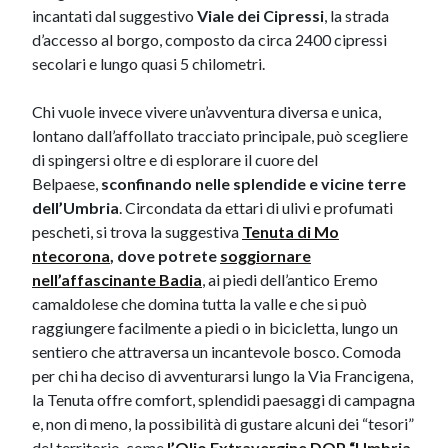
incantati dal suggestivo
Viale dei Cipressi
, la strada
d’accesso al borgo, composto da circa 2400 cipressi
secolari e lungo quasi 5 chilometri.​
​Chi vuole invece vivere un’avventura diversa e unica,
lontano dall’affollato tracciato principale, può scegliere
di spingersi oltre e di esplorare il cuore del
Belpaese,
sconfinando nelle splendide e vicine terre
dell’Umbria
. Circondata da ettari di ulivi e profumati
pescheti, si trova la suggestiva
Tenuta di Mo​
ntecorona
, dove potrete
soggiornare
nell’affascinante Badia
, ai piedi dell’antico Eremo
camaldolese che domina tutta la valle e che si può
raggiungere facilmente a piedi o in bicicletta, lungo un
sentiero che attraversa un incantevole bosco. Comoda
per chi ha deciso di avventurarsi lungo la Via Francigena,
la Tenuta offre comfort, splendidi paesaggi di campagna
e, non di meno, la possibilità di gustare alcuni dei “tesori”
del territorio, come
l’Olio Extravergine DOP “Umbria