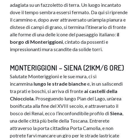
adagiata su un fazzoletto di terra. Un luogo incantato
dove il tempo sembra essersi fermato. Da qui si riprende
il cammino e, dopo aver attraversato un’ampia pianura e
distese di campi di grano, si termina l’itinerario di fronte
alle forme di una delle icone del paesaggio italiano:
il
borgo di Monteriggioni
, cintato da possenti e
impressionanti mura scandite da solide torri.
MONTERIGGIONI – SIENA (21KM/6 ORE)
Salutate Monteriggioni e le sue mura, ci si
incammina
lungo le strade bianche
e, in un saliscendi
tra prati e boschi, si arriva di fronte
ai castelli della
Chiocciola
. Proseguendo lungo Pian del Lago, un’area
bonificata alla fine del XVIII secolo, e attraversato il
bosco dei Renai, ecco l’inconfondibile profilo di
Siena
,
una delle città più belle della Toscana. Entrerete
attraverso la porta cittadina Porta Camolia, e non
potrete farvi mancare un giro per le strade lastricate