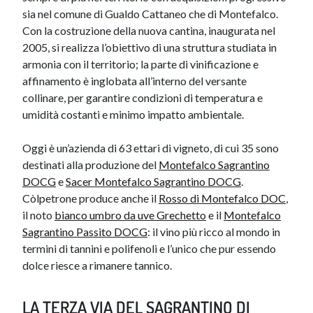
sia nel comune di Gualdo Cattaneo che di Montefalco.
Con la costruzione della nuova cantina, inaugurata nel
2005, si realizza l’obiettivo di una struttura studiata in
armonia con il territorio; la parte di vinificazione e
affinamento è inglobata all’interno del versante
collinare, per garantire condizioni di temperatura e
umidità costanti e minimo impatto ambientale.
Oggi è un’azienda di 63 ettari di vigneto, di cui 35 sono
destinati alla produzione del
Montefalco Sagrantino
DOCG
e
Sacer Montefalco Sagrantino DOCG
.
Còlpetrone produce anche il
Rosso di Montefalco DOC
,
il noto
bianco umbro da uve Grechetto
e il
Montefalco
Sagrantino Passito DOCG
: il vino più ricco al mondo in
termini di tannini ​e polifenoli e l’unico che pur essendo
dolce riesce a rimanere tannico.
LA TERZA VIA DEL SAGRANTINO DI