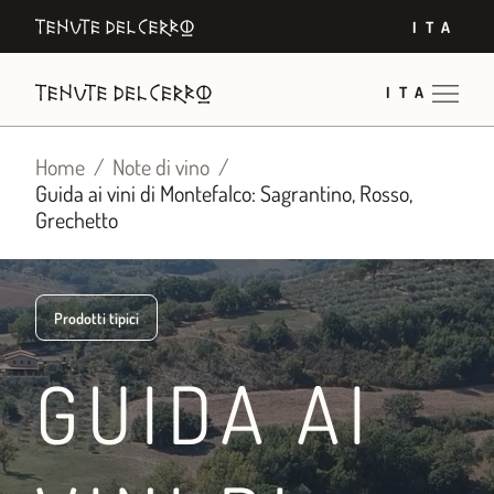
Vai
ITA
al
contenuto
ITA
Home
Note di vino
Guida ai vini di Montefalco: Sagrantino, Rosso,
Grechetto
Prodotti tipici
GUIDA AI