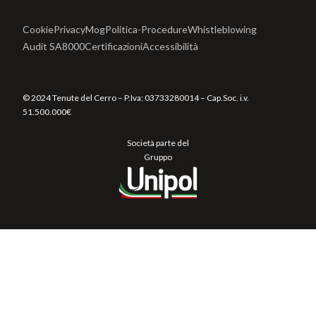
Cookie
Privacy
Mog
Politica-Procedure
Whistleblowing
Audit SA8000
Certificazioni
Accessibilità
© 2024 Tenute del Cerro – P.Iva:
03733280014
– Cap.Soc. i.v.
51.500.000€
Società parte del
Gruppo