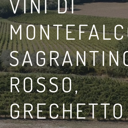
VINI DI
MONTEFALC
OSCANA
COSA FARE A MONTEPU
SAGRANTIN
IN VIGNA
LEGGI DI PIÙ
ROSSO,
GRECHETTO