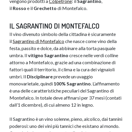
vengono prodotti a
Còlpetrone
: il
Sagrantino
,
il
Rosso
e il
Grechetto
di Montefalco.
IL SAGRANTINO DI MONTEFALCO
Il vino divenuto simbolo della cittadina è sicuramente
il
Sagrantino di Montefalco
che nasce come vino della
festa, passito e dolce, da abbinare alla torta pasquale
umbra. Il
vitigno Sagrantino
cresce nelle verdi colline
attorno a Montefalco, grazie ad una combinazione di
fattori quali il territorio, il clima e la cura dei vignaioli
umbri. Il
Disciplinare
prevede un uvaggio
monovarietale, quindi
100% Sagrantino
. L’affinamento
è una delle caratteristiche peculiari del Sagrantino di
Montefalco. In totale deve affinarsi per 37 mesi (contati
dall’1 dicembre), di cui almeno 12 in legno.
Il Sagrantino è un vino solenne, pieno, alcolico, dai tannini
poderosi: uno dei vini più tannici che esistano al mondo.