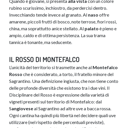
Quando è giovane, si presenta
alla vista
con un colore
rubino scurissimo, inchiostro, da perdercisi dentro.
Invecchiando tende invece al granato. Al
naso
offre
amarene, piccoli frutti di bosco, note terrose, fiori rossi,
china, ma soprattutto anice stellato. Al
palato
è pieno e
ampio, caldo e di ottima persistenza. La sua trama
tannica è tonante, ma seducente.
IL ROSSO DI MONTEFALCO
L’unicità del territorio si trasmette anche al
Montefalco
Rosso
che è considerato, a torto, il fratello minore del
Sagrantino. Una definizione ingiusta, che non tiene conto
delle profonde diversità che esistono tra i due vini. Il
Disciplinare del Rosso è espressione della varietà di
vigneti presenti sul territorio di Montefalco: dal
S
angiovese
al Sagrantino ad altre uve a bacca rossa.
Ogni cantina ha quindi più libertà nel decidere quali uve
utilizzare (nel rispetto delle percentuali previste),