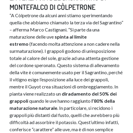
MONTEFALCO DI CÒLPETRONE
“A Còlpetrone da alcuni anni stiamo sperimentando
quella che abbiamo chiamato la terza via del Sagrantino”
– afferma Marco Castignani. “Si parte da una
maturazione delle uve
spinta al limite
estremo
(facendo molta attenzione a non cadere nella
surmaturazione). I grappoli godono di un’esposizione
totale al calore del sole, grazie ad una attenta gestione
del cordone speronato. Questo sistema di allevamento
della vite è comunemente usato per il Sagrantino, perché
il vitigno esige l’esposizione alla luce dei grappoli,
mentre il Guyot crea situazioni di ombreggiamento. In
pianta viene realizzato un
diradamento del 50% dei
grappoli
quando le uve hanno raggiunto
l’80% della
maturazione naturale
. In particolare, si recidono i
grappoli più distanti dal fusto, quelli che avrebbero più
difficoltà ad assorbire il potassio. Quest’ultimo infatti,
conferisce “carattere” alle uve, ma è di non semplice